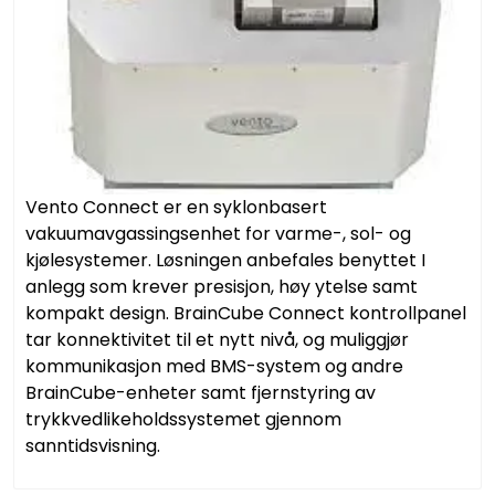
Vannprøver
Syrefast
TA-SCOPE
Kontakt oss
Vento Connect er en syklonbasert
vakuumavgassingsenhet for varme-, sol- og
kjølesystemer. Løsningen anbefales benyttet I
anlegg som krever presisjon, høy ytelse samt
kompakt design. BrainCube Connect kontrollpanel
tar konnektivitet til et nytt nivå, og muliggjør
kommunikasjon med BMS-system og andre
BrainCube-enheter samt fjernstyring av
trykkvedlikeholdssystemet gjennom
sanntidsvisning.