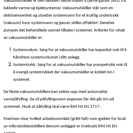
Vakuumutskiller er den desidert beste måten å fjerne gasser (luft) fra
Klemringskoblinger
lukkede varme og kjølesystemer. Vakuumutskiller står som en
delstrømsenhet og utsetter systemvann for et kraftig undertrykk
FPL
(vakuum) hvor systemvann og gasser skilles effektivt. Deretter
pumpes det behandlede vannet tilbake i systemet. Kriterier for uttak
Teknisk rom
av vakuumutskiller er;
Systemvolum. Sørg for at vakuumutskiller har kapasitet nok til å
Radiatorer
håndtere systemvolumet i ditt anlegg
Systemtrykk. Sørg for at vakuumutskiller har pumpetrykk nok til
Planfront radiatorer
å overgå systemrykket der vakuumutskiller er koblet inn i
systemet.
Rør
De fleste vakuumutskillere kan settes opp med automatisk
vannpåfylling. Da vil påfyllingsvann avgasses før det går inn på
Watersafe
systemet. Husk at påfylling skal være ihht NS EN 1717.
Matrisen viser hvilket arbeidsområde (grått felt) som gjelder for bruk
Elektrokjeler
av mikrobobleutskillere dersom anlegget er trykksatt ihht NS EN