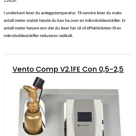
12828.
Utleieverktøy
I underkant leser du anleggstemperatur. Til venstre leser du maks
Vifter
antall meter statisk høyde du kan ha over en mikrobobleutskiller. Er
antall meter høyere enn det du leser her så vil effektiviteten til en
Vekslere
mikrobobleutskiller reduseres radikalt.
Målere
Vento Comp V2.1FE Con 0,5-2,5
Skap
Viftekonvektorer
Designradiatorer
Unipak