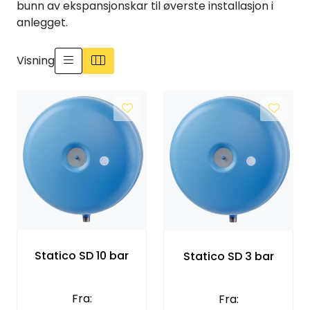
bunn av ekspansjonskar til øverste installasjon i
Klemringskoblinger
anlegget.
FPL
Visning
Teknisk rom
Radiatorer
Planfront radiatorer
Rør
Watersafe
Statico SD 10 bar
Statico SD 3 bar
Elektrokjeler
Fra:
Fra: