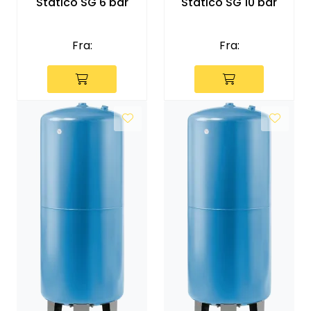
Vannprøver
Statico SG 6 bar
Statico SG 10 bar
Syrefast
Fra:
Fra:
TA-SCOPE
Kontakt oss