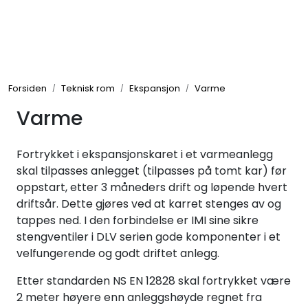
Skip to main content
Tilbehør radiatorer
Forsiden
Teknisk rom
Ekspansjon
Varme
Gulvvarme og gatevarme
Varme
Galv pressdeler
Fortrykket i ekspansjonskaret i et varmeanlegg
Flexpress
skal tilpasses anlegget (tilpasses på tomt kar) før
oppstart, etter 3 måneders drift og løpende hvert
driftsår. Dette gjøres ved at karret stenges av og
Klammer og festemateriell
tappes ned. I den forbindelse er IMI sine sikre
stengventiler i DLV serien gode komponenter i et
ANBO
velfungerende og godt driftet anlegg.
Etter standarden NS EN 12828 skal fortrykket være
Messing
2 meter høyere enn anleggshøyde regnet fra