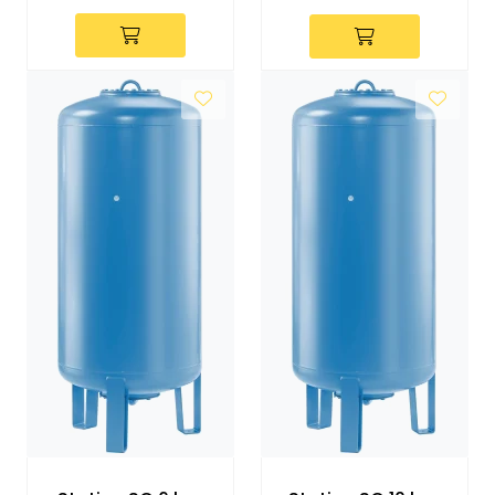
Utleieverktøy
Vifter
Vekslere
Målere
Skap
Viftekonvektorer
Designradiatorer
Unipak