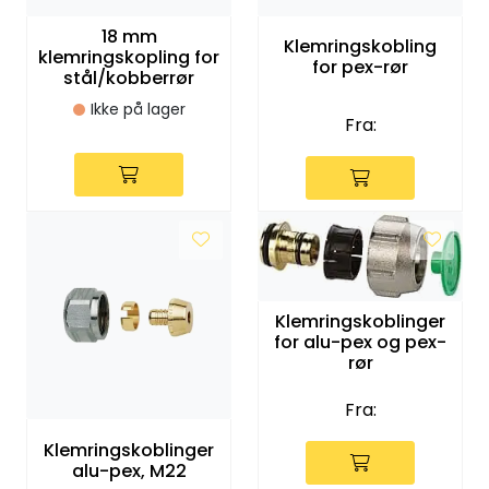
Klemringskoblinger
18 mm
Klemringskobling
klemringskopling for
for pex-rør
stål/kobberrør
FPL
Ikke på lager
Fra:
Teknisk rom
Radiatorer
Planfront radiatorer
Rør
Klemringskoblinger
for alu-pex og pex-
rør
Watersafe
Fra:
Elektrokjeler
Klemringskoblinger
alu-pex, M22