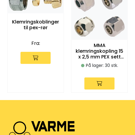
Klemringskoblinger
til pex-rør
Fra:
MMA
klemringskopling 15
x 2,5 mm PEX sett
a`2
På lager: 30 stk.