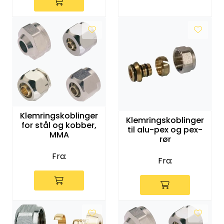
Vannprøver
Syrefast
TA-SCOPE
Kontakt oss
Klemringskoblinger
Klemringskoblinger
for stål og kobber,
til alu-pex og pex-
MMA
rør
Fra:
Fra: