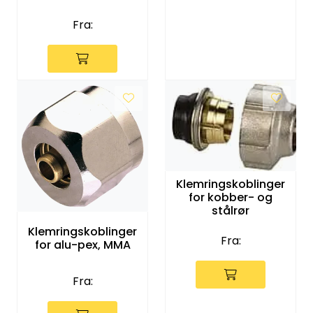
Utleieverktøy
Fra:
Vifter
Vekslere
Målere
Skap
Klemringskoblinger
for kobber- og
Viftekonvektorer
stålrør
Klemringskoblinger
Designradiatorer
Fra:
for alu-pex, MMA
Unipak
Fra: