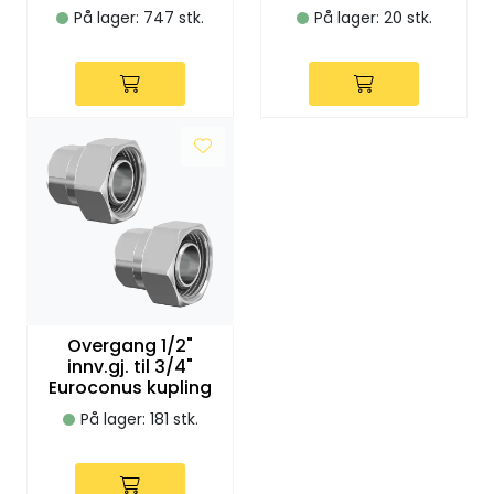
Utleieverktøy
På lager: 747 stk.
På lager: 20 stk.
Vifter
Vekslere
Målere
Skap
Viftekonvektorer
Overgang 1/2"
innv.gj. til 3/4"
Designradiatorer
Euroconus kupling
På lager: 181 stk.
Unipak