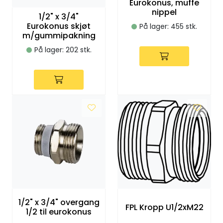
Eurokonus, muffe
Klemringskoblinger
nippel
1/2" x 3/4"
Eurokonus skjøt
På lager: 455 stk.
m/gummipakning
FPL
På lager: 202 stk.
Teknisk rom
Radiatorer
Planfront radiatorer
Rør
Watersafe
Elektrokjeler
1/2" x 3/4" overgang
FPL Kropp U1/2xM22
1/2 til eurokonus