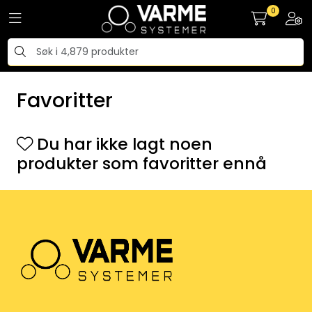
Skip to main content
0
Toggle navigation
Togg
Tilbehør radiatorer
Favoritter
Gulvvarme og gatevarme
Galv pressdeler
Du har ikke lagt noen
produkter som favoritter ennå
Flexpress
Klammer og festemateriell
ANBO
Messing