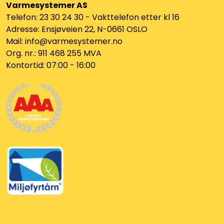
Varmesystemer AS
Klemringskoblinger
Telefon: 23 30 24 30 - Vakttelefon etter kl 16
Adresse: Ensjøveien 22, N-0661 OSLO
FPL
Mail: info@varmesystemer.no
Org. nr.: 911 468 255 MVA
Teknisk rom
Kontortid: 07:00 - 16:00
Radiatorer
Planfront radiatorer
Rør
Watersafe
Elektrokjeler