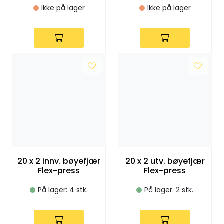
Utleieverktøy
Ikke på lager
Ikke på lager
Vifter
Vekslere
Målere
Skap
Viftekonvektorer
20 x 2 innv. bøyefjær
20 x 2 utv. bøyefjær
Designradiatorer
Flex-press
Flex-press
På lager: 4 stk.
På lager: 2 stk.
Unipak