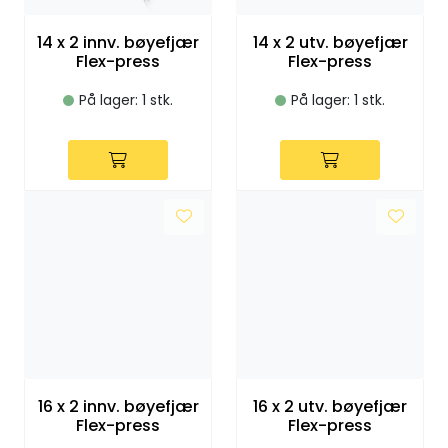
Klemringskoblinger
14 x 2 innv. bøyefjær
14 x 2 utv. bøyefjær
Flex-press
Flex-press
FPL
På lager: 1 stk.
På lager: 1 stk.
Teknisk rom
Radiatorer
Planfront radiatorer
Rør
Watersafe
Elektrokjeler
16 x 2 innv. bøyefjær
16 x 2 utv. bøyefjær
Flex-press
Flex-press