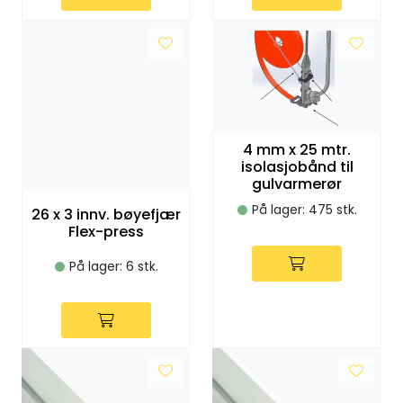
Vannprøver
Syrefast
TA-SCOPE
4 mm x 25 mtr.
Kontakt oss
isolasjobånd til
gulvarmerør
På lager: 475 stk.
26 x 3 innv. bøyefjær
Flex-press
På lager: 6 stk.