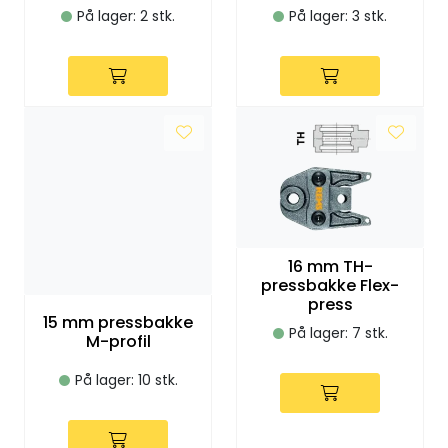
Utleieverktøy
På lager: 2 stk.
På lager: 3 stk.
Vifter
Vekslere
Målere
Skap
16 mm TH-
pressbakke Flex-
Viftekonvektorer
press
15 mm pressbakke
På lager: 7 stk.
Designradiatorer
M-profil
På lager: 10 stk.
Unipak