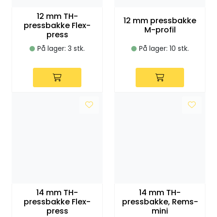
Klemringskoblinger
12 mm TH-
12 mm pressbakke
pressbakke Flex-
M-profil
press
FPL
På lager: 3 stk.
På lager: 10 stk.
Teknisk rom
Radiatorer
Planfront radiatorer
Rør
Watersafe
14 mm TH-
14 mm TH-
Elektrokjeler
pressbakke Flex-
pressbakke, Rems-
press
mini