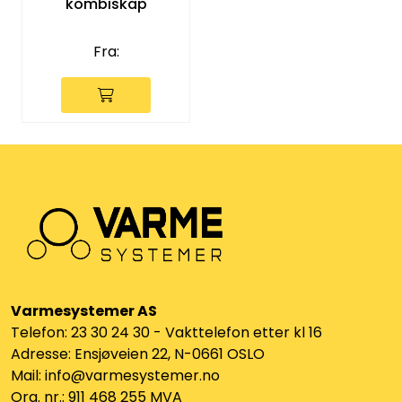
kombiskap
Utleieverktøy
Fra:
Vifter
Vekslere
Målere
Skap
Viftekonvektorer
Designradiatorer
Varmesystemer AS
Telefon: 23 30 24 30 - Vakttelefon etter kl 16
Adresse: Ensjøveien 22, N-0661 OSLO
Unipak
Mail: info@varmesystemer.no
Org. nr.: 911 468 255 MVA