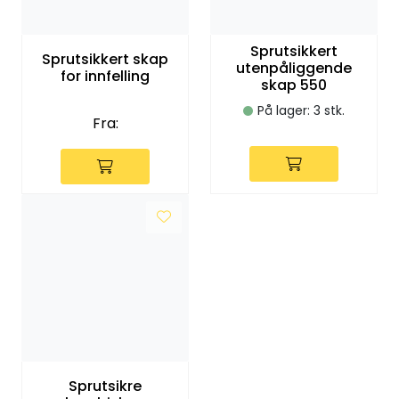
Klemringskoblinger
Sprutsikkert
Sprutsikkert skap
FPL
utenpåliggende
for innfelling
skap 550
På lager: 3 stk.
Teknisk rom
Fra:
Radiatorer
Planfront radiatorer
Rør
Watersafe
Elektrokjeler
Sprutsikre