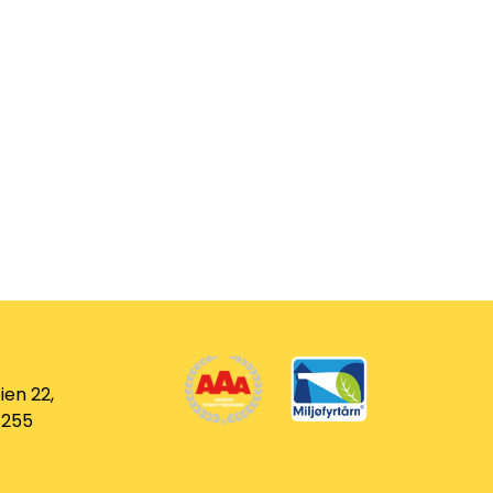
ien 22,
 255