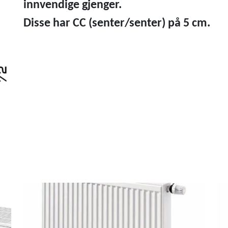
innvendige gjenger.
Disse har CC (senter/senter) på 5 cm.