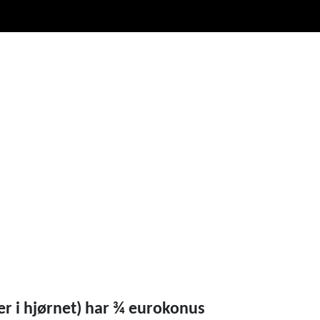
0
Infosenter
Favoritter
Logg inn
r i hjørnet) har ¾ eurokonus