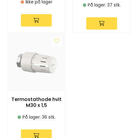
Ikke på lager
Utleieverktøy
På lager: 37 stk.
Vifter
Vekslere
Målere
Skap
Viftekonvektorer
Termostathode hvit
Designradiatorer
M30 x 1,5
På lager: 36 stk.
Unipak