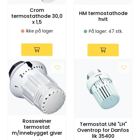
Klemringskoblinger
Crom
HM termostathode
termostathode 30,0
hvit
x 1,5
FPL
Ikke på lager
På lager: 47 stk.
Teknisk rom
Radiatorer
Planfront radiatorer
Rør
Watersafe
Rossweiner
Termostat UNI "LH"
Elektrokjeler
termostat
Oventrop for Danfos
m/innebygget giver
lik 35400