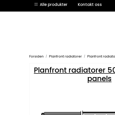
Skip to main content
Alle produkter
Kontakt oss
Forsiden
Planfront radiatorer
Planfront radiato
Planfront radiatorer 5
panels