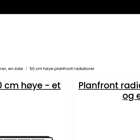
rer, en side
50 cm høye planfront radiatorer
0 cm høye - et
Planfront rad
og 