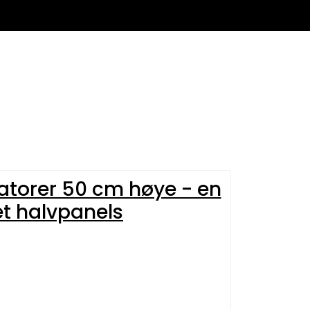
0
Infosenter
Favoritter
Logg inn
iatorer 50 cm høye - en
et halvpanels