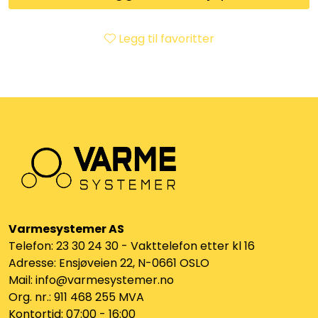
Utleieverktøy
Legg til favoritter
Vifter
Vekslere
Målere
Skap
Viftekonvektorer
Varmesystemer AS
Designradiatorer
Telefon: 23 30 24 30 - Vakttelefon etter kl 16
Adresse: Ensjøveien 22, N-0661 OSLO
Mail: info@varmesystemer.no
Unipak
Org. nr.: 911 468 255 MVA
Kontortid: 07:00 - 16:00