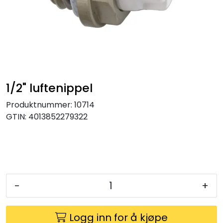
Klemringskoblinger
FPL
Teknisk rom
1/2" luftenippel
Radiatorer
Produktnummer:
10714
GTIN:
4013852279322
Planfront radiatorer
Rør
Watersafe
-
+
Elektrokjeler
Logg inn for å kjøpe