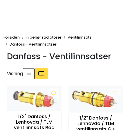
Skip to main content
Tilbehør radiatorer
Forsiden
Tilbehør radiatorer
Ventilinnsats
Gulvvarme og gatevarme
Danfoss - Ventilinnsatser
Danfoss - Ventilinnsatser
Galv pressdeler
Flexpress
Visning
Klammer og festemateriell
ANBO
1/2" Danfoss /
1/2" Danfoss /
Messing
Lenhovda / TLM
Lenhovda / TLM
ventilinnsats Rød
ventilinnsats Gul