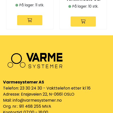
Klemringskoblinger
På lager: 11 stk.
På lager: 10 stk.
FPL
Teknisk rom
Radiatorer
Planfront radiatorer
Rør
Varmesystemer AS
Telefon: 23 30 24 30 - Vakttelefon etter kl 16
Watersafe
Adresse: Ensjøveien 22, N-0661 OSLO
Mail: info@varmesystemer.no
Elektrokjeler
Org. nr.: 911 468 255 MVA
Kontortid: 07:00 - 16:00