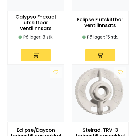
Klemringskoblinger
Calypso F-exact
Eclipse F utskiftbar
utskiftbar
FPL
ventilinnsats
ventilinnsats
På lager: 8 stk.
På lager: 15 stk.
Teknisk rom
Radiatorer
Planfront radiatorer
Rør
Watersafe
Elektrokjeler
Eclipse/Daycon
Stelrad, TRV-3
forinnstillings nøkkel
forinnstillingsnøkkel