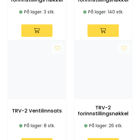
Utleieverktøy
På lager: 3 stk.
På lager: 140 stk.
Vifter
Vekslere
Målere
Skap
Viftekonvektorer
Designradiatorer
TRV-2
TRV-2 Ventilinnsats
forinnstillingsnøkkel
Unipak
På lager: 8 stk.
På lager: 26 stk.