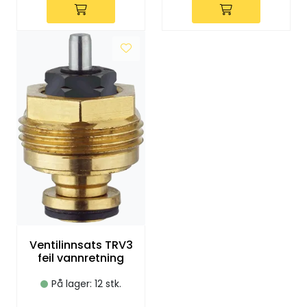
Vannprøver
Syrefast
TA-SCOPE
Kontakt oss
Ventilinnsats TRV3
feil vannretning
På lager: 12 stk.