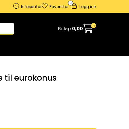
0
Infosenter
Favoritter
Logg inn
0
Beløp
0,00
e til eurokonus