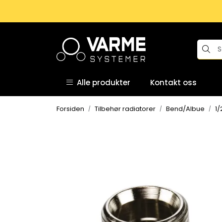
Skip to main content
Alle produkter
Kontakt oss
Forsiden
Tilbehør radiatorer
Bend/Albue
1/