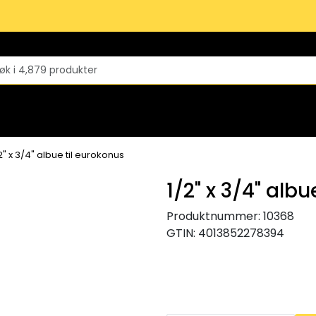
2" x 3/4" albue til eurokonus
1/2" x 3/4" albu
Produktnummer:
10368
GTIN:
4013852278394