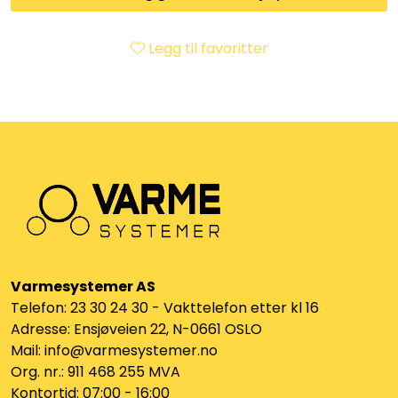
Klemringskoblinger
Legg til favoritter
FPL
Teknisk rom
Radiatorer
Planfront radiatorer
Rør
Varmesystemer AS
Telefon: 23 30 24 30 - Vakttelefon etter kl 16
Watersafe
Adresse: Ensjøveien 22, N-0661 OSLO
Mail: info@varmesystemer.no
Elektrokjeler
Org. nr.: 911 468 255 MVA
Kontortid: 07:00 - 16:00