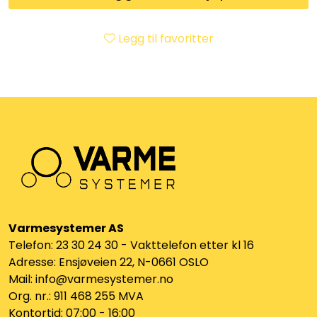
Klemringskoblinger
Legg til favoritter
FPL
Teknisk rom
Radiatorer
Planfront radiatorer
Rør
Varmesystemer AS
Telefon: 23 30 24 30 - Vakttelefon etter kl 16
Watersafe
Adresse: Ensjøveien 22, N-0661 OSLO
Mail: info@varmesystemer.no
Elektrokjeler
Org. nr.: 911 468 255 MVA
Kontortid: 07:00 - 16:00