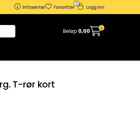
0
Infosenter
Favoritter
Logg inn
0
Beløp
0,00
rg. T-rør kort