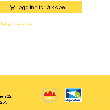
Logg inn for å kjøpe
Legg til favoritter
ien 22,
 255