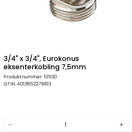
Klemringskoblinger
FPL
Teknisk rom
Radiatorer
3/4" x 3/4", Eurokonus
eksenterkobling 7,5mm
Planfront radiatorer
Produktnummer:
10530
GTIN:
4013852278813
Rør
Watersafe
Elektrokjeler
-
+