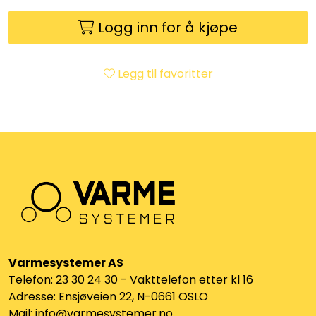
Utleieverktøy
Logg inn for å kjøpe
Vifter
Legg til favoritter
Vekslere
Målere
Skap
Viftekonvektorer
Designradiatorer
Varmesystemer AS
Telefon: 23 30 24 30 - Vakttelefon etter kl 16
Unipak
Adresse: Ensjøveien 22, N-0661 OSLO
Mail: info@varmesystemer.no