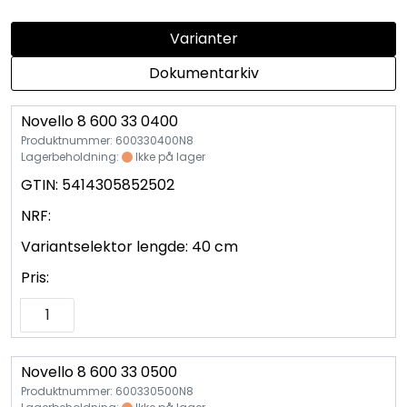
Vannprøver
Varianter
Syrefast
Dokumentarkiv
TA-SCOPE
Novello 8 600 33 0400
Produktnummer: 600330400N8
Kontakt oss
Lagerbeholdning:
Ikke på lager
GTIN:
5414305852502
NRF:
Variantselektor lengde:
40 cm
Pris:
Novello 8 600 33 0500
Produktnummer: 600330500N8