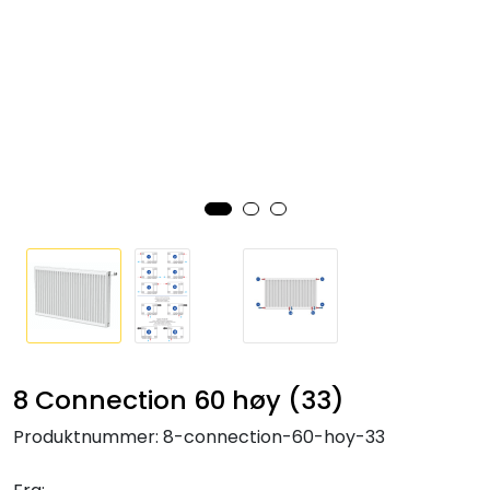
Klemringskoblinger
FPL
Teknisk rom
Radiatorer
Planfront radiatorer
Rør
Watersafe
8 Connection 60 høy (33)
Produktnummer:
8-connection-60-hoy-33
Elektrokjeler