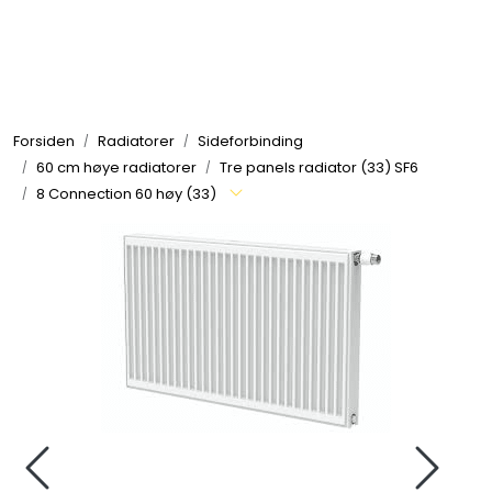
Skip to main content
Tilbehør radiatorer
Forsiden
Radiatorer
Sideforbinding
Gulvvarme og gatevarme
60 cm høye radiatorer
Tre panels radiator (33) SF6
8 Connection 60 høy (33)
Galv pressdeler
Flexpress
Klammer og festemateriell
ANBO
Messing