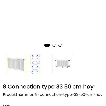
Klemringskoblinger
FPL
Teknisk rom
Radiatorer
Planfront radiatorer
Rør
Watersafe
8 Connection type 33 50 cm høy
Produktnummer:
8-connection-type-33-50-cm-hoy
Elektrokjeler