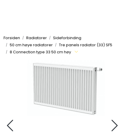
Skip to main content
Tilbehør radiatorer
Forsiden
Radiatorer
Sideforbinding
Gulvvarme og gatevarme
50 cm høye radiatorer
Tre panels radiator (33) SF5
8 Connection type 33 50 cm høy
Galv pressdeler
Flexpress
Klammer og festemateriell
ANBO
Messing