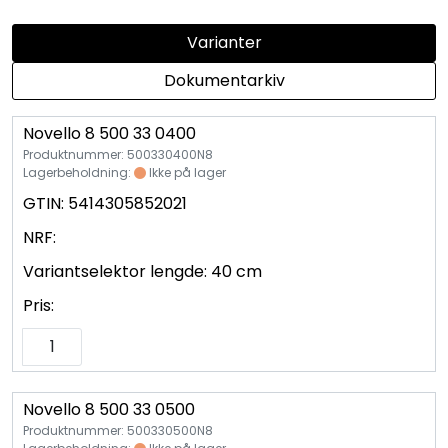
Vannprøver
Varianter
Syrefast
Dokumentarkiv
TA-SCOPE
Novello 8 500 33 0400
Produktnummer: 500330400N8
Kontakt oss
Lagerbeholdning:
Ikke på lager
GTIN:
5414305852021
NRF:
Variantselektor lengde:
40 cm
Pris:
Novello 8 500 33 0500
Produktnummer: 500330500N8