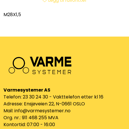
Legg til favoritter
Utleieverktøy
M28X1,5
Vifter
Vekslere
Målere
Skap
Viftekonvektorer
Varmesystemer AS
Telefon: 23 30 24 30 - Vakttelefon etter kl 16
Designradiatorer
Adresse: Ensjøveien 22, N-0661 OSLO
Mail: info@varmesystemer.no
Unipak
Org. nr.: 911 468 255 MVA
Kontortid: 07:00 - 16:00