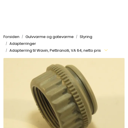
Skip to main content
Tilbehør radiatorer
Forsiden
Gulvvarme og gatevarme
Styring
Gulvvarme og gatevarme
Adapterringer
Adapterring til Wavin, Pettiranolli, VA 64, netto pris
Galv pressdeler
Flexpress
Klammer og festemateriell
ANBO
Messing