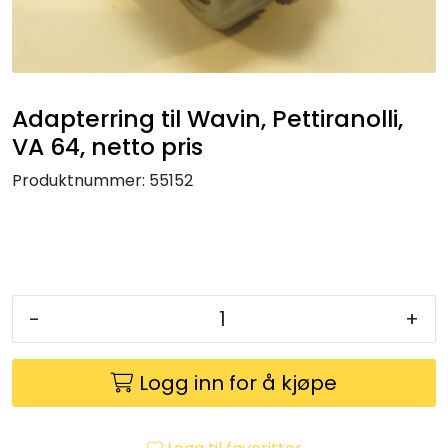
Klemringskoblinger
FPL
Adapterring til Wavin, Pettiranolli,
Teknisk rom
VA 64, netto pris
Produktnummer:
55152
Radiatorer
Planfront radiatorer
Rør
-
+
Watersafe
Logg inn for å kjøpe
Elektrokjeler