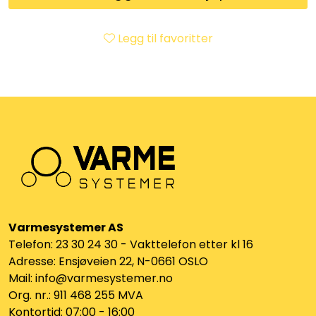
Klemringskoblinger
Legg til favoritter
FPL
Teknisk rom
Radiatorer
Planfront radiatorer
Rør
Varmesystemer AS
Telefon: 23 30 24 30 - Vakttelefon etter kl 16
Watersafe
Adresse: Ensjøveien 22, N-0661 OSLO
Mail: info@varmesystemer.no
Elektrokjeler
Org. nr.: 911 468 255 MVA
Kontortid: 07:00 - 16:00