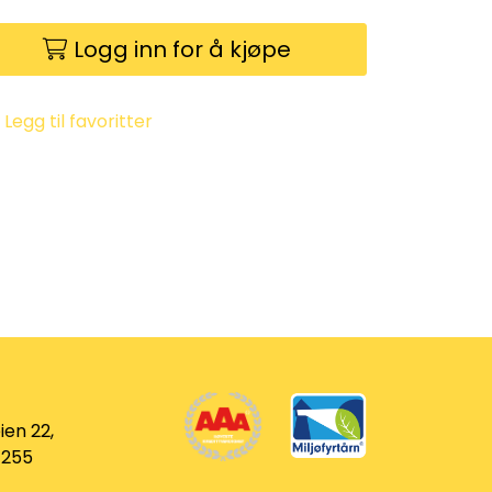
Logg inn for å kjøpe
Legg til favoritter
ien 22,
 255