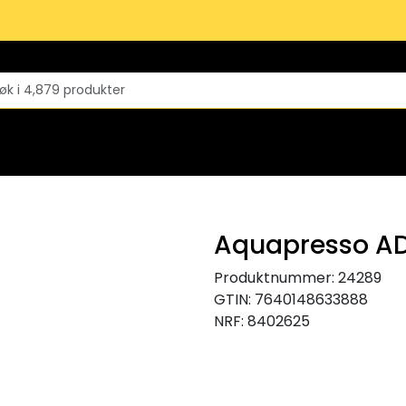
Aquapresso AD
Produktnummer:
24289
GTIN:
7640148633888
NRF:
8402625