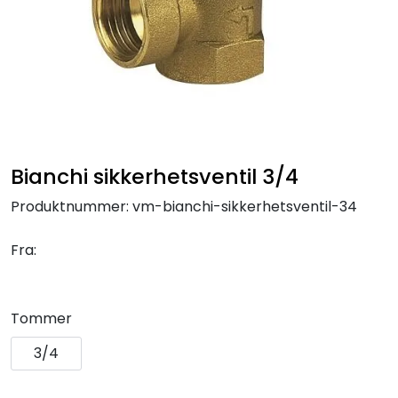
Klemringskoblinger
FPL
Teknisk rom
Radiatorer
Bianchi sikkerhetsventil 3/4
Produktnummer:
vm-bianchi-sikkerhetsventil-34
Planfront radiatorer
Fra:
Rør
Watersafe
Tommer
3/4
Elektrokjeler