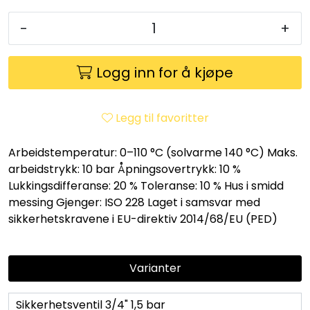
Utleieverktøy
-
+
Vifter
Logg inn for å kjøpe
Vekslere
Legg til favoritter
Målere
Arbeidstemperatur: 0–110 °C (solvarme 140 °C) Maks.
Skap
arbeidstrykk: 10 bar Åpningsovertrykk: 10 %
Lukkingsdifferanse: 20 % Toleranse: 10 % Hus i smidd
Viftekonvektorer
messing Gjenger: ISO 228 Laget i samsvar med
sikkerhetskravene i EU-direktiv 2014/68/EU (PED)
Designradiatorer
Varianter
Unipak
Sikkerhetsventil 3/4" 1,5 bar