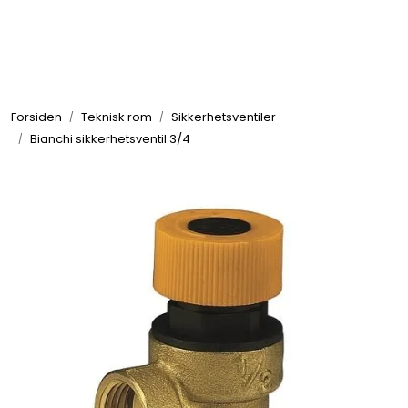
Skip to main content
Tilbehør radiatorer
Forsiden
Teknisk rom
Sikkerhetsventiler
Gulvvarme og gatevarme
Bianchi sikkerhetsventil 3/4
Galv pressdeler
Flexpress
Klammer og festemateriell
ANBO
Messing