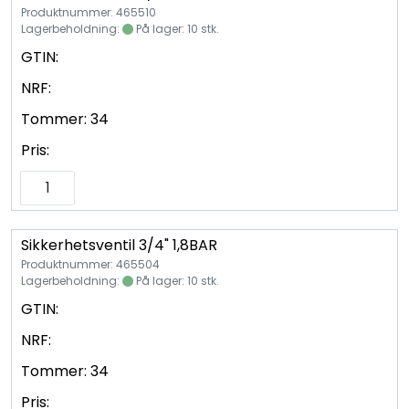
Vannprøver
Produktnummer: 465510
Lagerbeholdning:
På lager: 10 stk.
Syrefast
GTIN:
NRF:
TA-SCOPE
Tommer:
34
Pris:
Kontakt oss
Sikkerhetsventil 3/4" 1,8BAR
Produktnummer: 465504
Lagerbeholdning:
På lager: 10 stk.
GTIN:
NRF:
Tommer:
34
Pris: