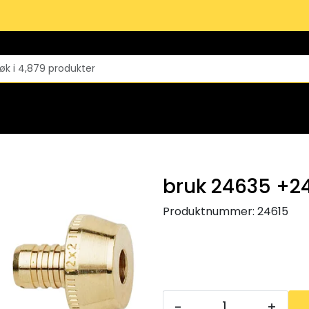
bruk 24635 +2
Produktnummer:
24615
-
+