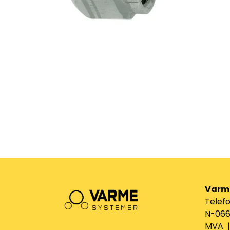
Varm
Telefo
N-0661
MVA | 