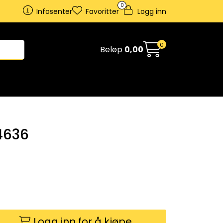
0
Infosenter
Favoritter
Logg inn
0
Beløp
0,00
4636
Logg inn for å kjøpe