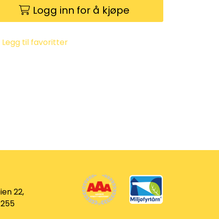
Logg inn for å kjøpe
Legg til favoritter
ien 22,
 255