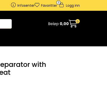
0
Infosenter
Favoritter
Logg inn
0
Beløp
0,00
eparator with
seat