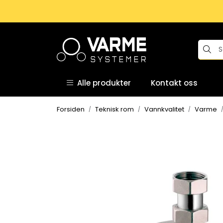
Skip to main content
Alle produkter
Kontakt oss
Forsiden
Teknisk rom
Vannkvalitet
Varme