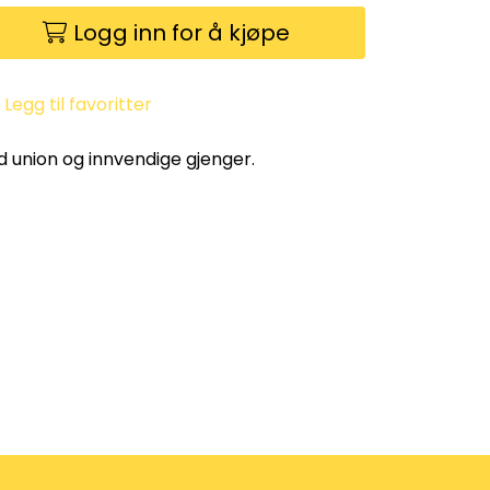
Logg inn for å kjøpe
Legg til favoritter
 union og innvendige gjenger.