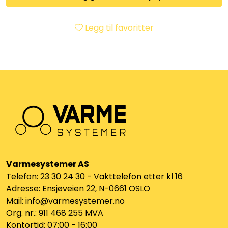
Klemringskoblinger
Legg til favoritter
FPL
Teknisk rom
Radiatorer
Planfront radiatorer
Rør
Varmesystemer AS
Telefon: 23 30 24 30 - Vakttelefon etter kl 16
Watersafe
Adresse: Ensjøveien 22, N-0661 OSLO
Mail: info@varmesystemer.no
Elektrokjeler
Org. nr.: 911 468 255 MVA
Kontortid: 07:00 - 16:00