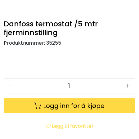
Klemringskoblinger
Danfoss termostat /5 mtr
FPL
fjerminnstilling
Teknisk rom
Produktnummer:
35255
Radiatorer
Planfront radiatorer
-
+
Rør
Logg inn for å kjøpe
Watersafe
Elektrokjeler
Legg til favoritter