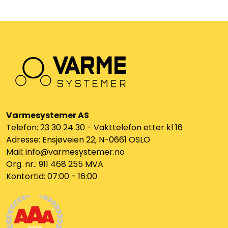
Utleieverktøy
Vifter
Vekslere
Målere
Varmesystemer AS
Skap
Telefon: 23 30 24 30 - Vakttelefon etter kl 16
Adresse: Ensjøveien 22, N-0661 OSLO
Viftekonvektorer
Mail: info@varmesystemer.no
Org. nr.: 911 468 255 MVA
Designradiatorer
Kontortid: 07:00 - 16:00
Unipak