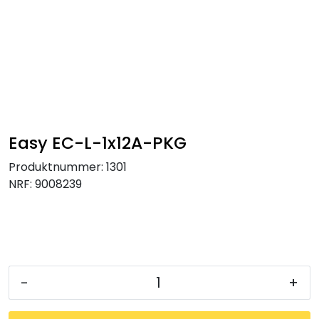
Skip to main content
Tilbehør radiatorer
Gulvvarme og gatevarme
Galv pressdeler
Easy EC-L-1x12A-PKG
Produktnummer:
1301
Flexpress
NRF:
9008239
Klammer og festemateriell
ANBO
-
+
Messing