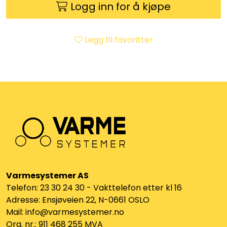
Logg inn for å kjøpe
Klemringskoblinger
FPL
Legg til favoritter
Teknisk rom
Radiatorer
Planfront radiatorer
Rør
Varmesystemer AS
Watersafe
Telefon: 23 30 24 30 - Vakttelefon etter kl 16
Adresse: Ensjøveien 22, N-0661 OSLO
Elektrokjeler
Mail: info@varmesystemer.no
Org. nr.: 911 468 255 MVA