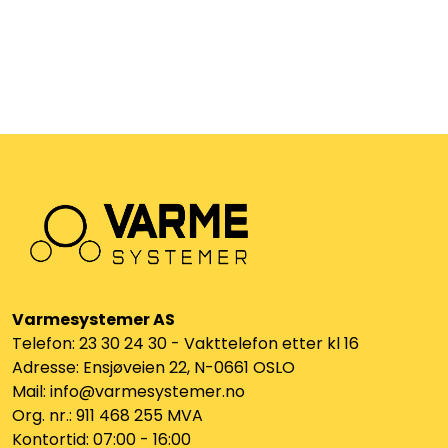
Vannprøver
Kalender for hele uker
Oppvarming, kjøling og ventilasjon
Kjøling/ventilasjon og varme/ventilasjon
Syrefast
Støtter NTC temperatursensorer
RS 485 Modbus RTU-protokoll
TA-SCOPE
Kontakt oss
Varmesystemer AS
Telefon: 23 30 24 30 - Vakttelefon etter kl 16
Adresse: Ensjøveien 22, N-0661 OSLO
Mail: info@varmesystemer.no
Org. nr.: 911 468 255 MVA
Kontortid: 07:00 - 16:00