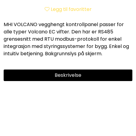
Utleieverktøy
Legg til favoritter
Vifter
MHI VOLCANO vegghengt kontrollpanel passer for
alle typer Volcano EC vifter. Den har er RS485
Vekslere
grensesnitt med RTU modbus-protokoll for enkel
integrasjon med styringssystemer for bygg. Enkel og
intuitiv betjening. Bakgrunnslys på skjerm.
Målere
Skap
Beskrivelse
Viftekonvektorer
Partisk tastatur
Designradiatorer
Av og på-bryter
Trinnløs justering av EC-motorer
Unipak
Frostsikring
Integrert termostat