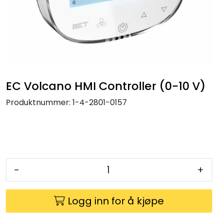
Klemringskoblinger
FPL
Teknisk rom
EC Volcano HMI Controller (0-10 V)
Radiatorer
Produktnummer:
1-4-2801-0157
Planfront radiatorer
Rør
-
+
Watersafe
Elektrokjeler
Logg inn for å kjøpe