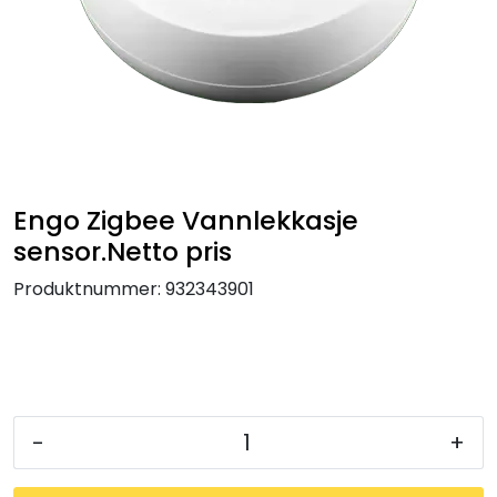
Klemringskoblinger
FPL
Teknisk rom
Radiatorer
Engo Zigbee Vannlekkasje
sensor.Netto pris
Planfront radiatorer
Produktnummer:
932343901
Rør
Watersafe
-
+
Elektrokjeler