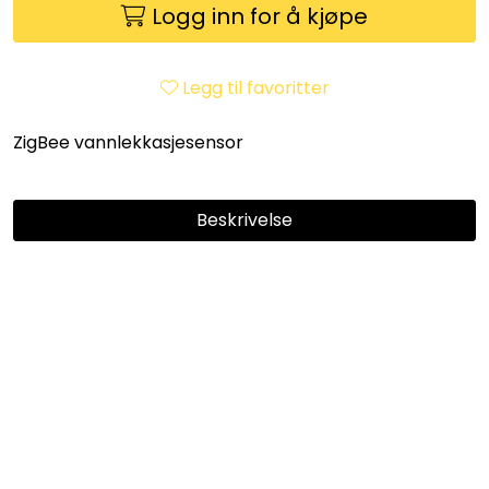
Utleieverktøy
Logg inn for å kjøpe
Vifter
Legg til favoritter
Vekslere
ZigBee vannlekkasjesensor
Målere
Beskrivelse
Skap
Viftekonvektorer
Designradiatorer
Unipak