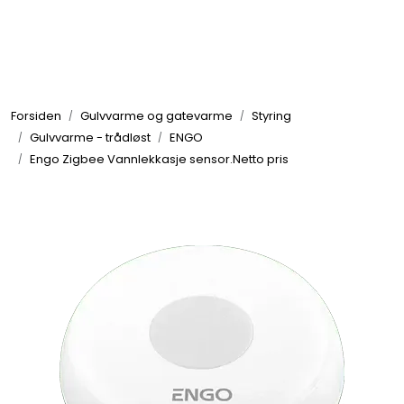
Skip to main content
Tilbehør radiatorer
Forsiden
Gulvvarme og gatevarme
Styring
Gulvvarme og gatevarme
Gulvvarme - trådløst
ENGO
Engo Zigbee Vannlekkasje sensor.Netto pris
Galv pressdeler
Flexpress
Klammer og festemateriell
ANBO
Messing