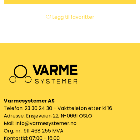
Klemringskoblinger
Legg til favoritter
FPL
Teknisk rom
Radiatorer
Planfront radiatorer
Rør
Varmesystemer AS
Telefon: 23 30 24 30 - Vakttelefon etter kl 16
Watersafe
Adresse: Ensjøveien 22, N-0661 OSLO
Mail: info@varmesystemer.no
Elektrokjeler
Org. nr.: 911 468 255 MVA
Kontortid: 07:00 - 16:00