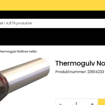
hermogulv Notfres netto
Thermogulv Not
Produktnummer:
23614233
-
+