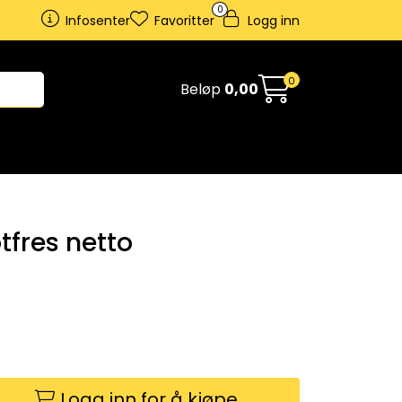
0
Infosenter
Favoritter
Logg inn
0
Beløp
0,00
fres netto
Logg inn for å kjøpe