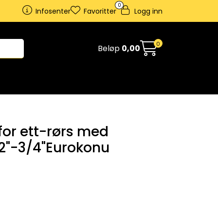
0
Infosenter
Favoritter
Logg inn
0
Beløp
0,00
 for ett-rørs med
2"-3/4"Eurokonu