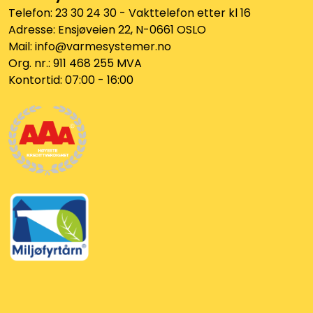
Vannprøver
Telefon: 23 30 24 30 - Vakttelefon etter kl 16
Adresse: Ensjøveien 22, N-0661 OSLO
Syrefast
Mail: info@varmesystemer.no
Org. nr.: 911 468 255 MVA
TA-SCOPE
Kontortid: 07:00 - 16:00
Kontakt oss