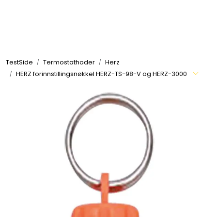
Skip to main content
Tilbehør radiatorer
TestSide
Termostathoder
Herz
Gulvvarme og gatevarme
HERZ forinnstillingsnøkkel HERZ-TS-98-V og HERZ-3000
Galv pressdeler
Flexpress
Klammer og festemateriell
ANBO
Messing