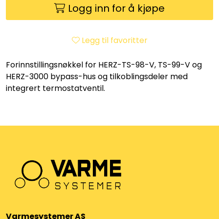
Utleieverktøy
Logg inn for å kjøpe
Vifter
Legg til favoritter
Vekslere
Forinnstillingsnøkkel for HERZ-TS-98-V, TS-99-V og
HERZ-3000 bypass-hus og tilkoblingsdeler med
Målere
integrert termostatventil.
Skap
Viftekonvektorer
Designradiatorer
Unipak
Varmesystemer AS