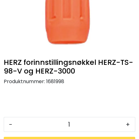
Klemringskoblinger
FPL
Teknisk rom
Radiatorer
HERZ forinnstillingsnøkkel HERZ-TS-
98-V og HERZ-3000
Planfront radiatorer
Produktnummer:
1681998
Rør
Watersafe
-
+
Elektrokjeler