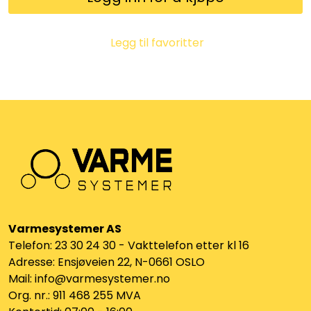
Klemringskoblinger
Legg til favoritter
FPL
Teknisk rom
Radiatorer
Planfront radiatorer
Rør
Varmesystemer AS
Watersafe
Telefon: 23 30 24 30 - Vakttelefon etter kl 16
Adresse: Ensjøveien 22, N-0661 OSLO
Mail: info@varmesystemer.no
Elektrokjeler
Org. nr.: 911 468 255 MVA