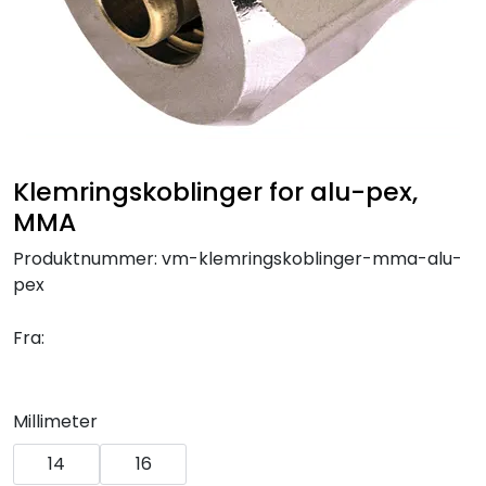
Klemringskoblinger
FPL
Teknisk rom
Klemringskoblinger for alu-pex,
Radiatorer
MMA
Produktnummer:
vm-klemringskoblinger-mma-alu-
Planfront radiatorer
pex
Rør
Fra:
Watersafe
Millimeter
Elektrokjeler
14
16