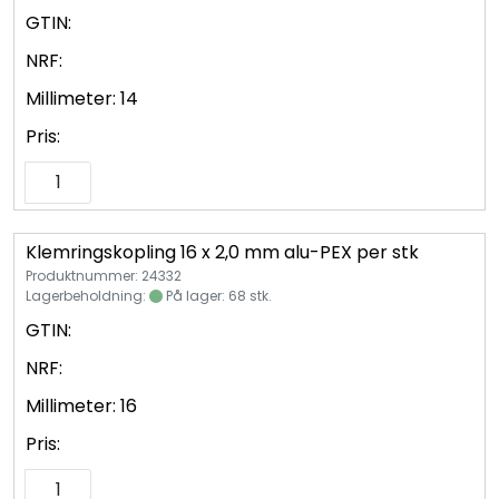
Vannprøver
GTIN:
NRF:
Syrefast
Millimeter:
14
TA-SCOPE
Pris:
Kontakt oss
Klemringskopling 16 x 2,0 mm alu-PEX per stk
Produktnummer: 24332
Lagerbeholdning:
På lager: 68 stk.
GTIN:
NRF:
Millimeter:
16
Pris: