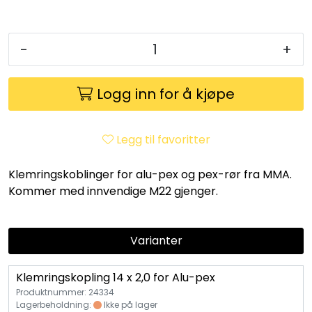
Utleieverktøy
Vifter
-
+
Vekslere
Logg inn for å kjøpe
Målere
Legg til favoritter
Skap
Klemringskoblinger for alu-pex og pex-rør fra MMA.
Kommer med innvendige M22 gjenger.
Viftekonvektorer
Designradiatorer
Varianter
Unipak
Klemringskopling 14 x 2,0 for Alu-pex
Produktnummer: 24334
Lagerbeholdning:
Ikke på lager