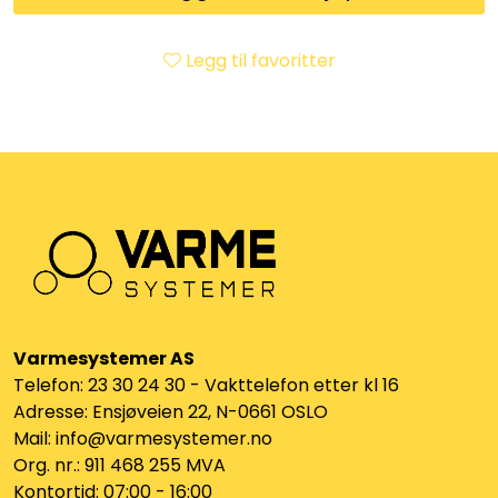
Klemringskoblinger
Legg til favoritter
FPL
Teknisk rom
Radiatorer
Planfront radiatorer
Rør
Varmesystemer AS
Telefon: 23 30 24 30 - Vakttelefon etter kl 16
Watersafe
Adresse: Ensjøveien 22, N-0661 OSLO
Mail: info@varmesystemer.no
Elektrokjeler
Org. nr.: 911 468 255 MVA
Kontortid: 07:00 - 16:00