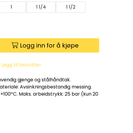
1
1 1/4
1 1/2
Logg inn for å kjøpe
Legg til favoritter
nnvendig gjenge og stålhåndtak.
teriale: Avsinkningsbestandig messing.
100ºC. Maks. arbeidstrykk: 25 bar (kun 20