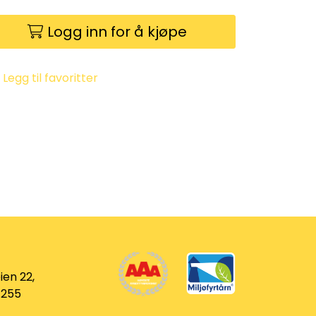
Logg inn for å kjøpe
Legg til favoritter
ien 22,
 255