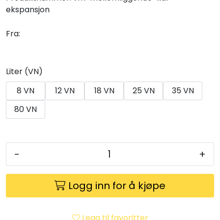
Utleieverktøy
ekspansjon
Vifter
Fra:
Vekslere
Liter (VN)
Målere
8 VN
12 VN
18 VN
25 VN
35 VN
80 VN
Skap
Viftekonvektorer
-
+
Designradiatorer
Logg inn for å kjøpe
Unipak
Legg til favoritter