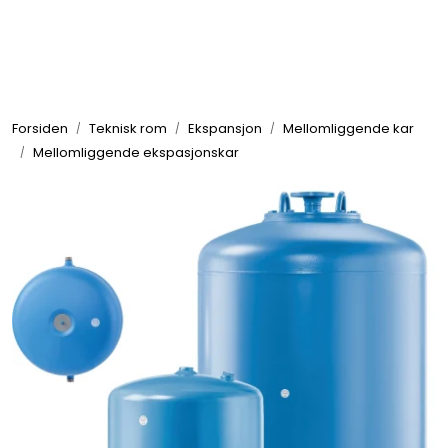
Skip to main content
Tilbehør radiatorer
Forsiden
Teknisk rom
Ekspansjon
Mellomliggende kar
Gulvvarme og gatevarme
Mellomliggende ekspasjonskar
Galv pressdeler
Flexpress
Klammer og festemateriell
ANBO
Messing