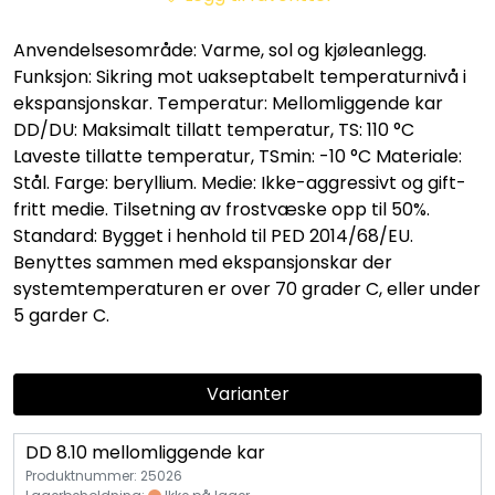
Vannprøver
Anvendelsesområde: Varme, sol og kjøleanlegg.
Syrefast
Funksjon: Sikring mot uakseptabelt temperaturnivå i
ekspansjonskar. Temperatur: Mellomliggende kar
TA-SCOPE
DD/DU: Maksimalt tillatt temperatur, TS: 110 °C
Laveste tillatte temperatur, TSmin: -10 °C Materiale:
Stål. Farge: beryllium. Medie: Ikke-aggressivt og gift-
Kontakt oss
fritt medie. Tilsetning av frostvæske opp til 50%.
Standard: Bygget i henhold til PED 2014/68/EU.
Benyttes sammen med ekspansjonskar der
systemtemperaturen er over 70 grader C, eller under
5 garder C.
Varianter
DD 8.10 mellomliggende kar
Produktnummer: 25026