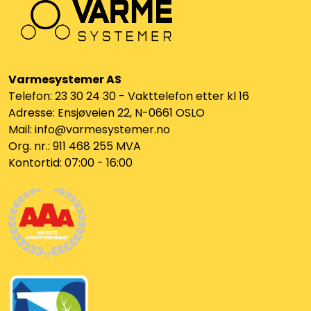
Vannprøver
Syrefast
TA-SCOPE
Varmesystemer AS
Telefon: 23 30 24 30 - Vakttelefon etter kl 16
Adresse: Ensjøveien 22, N-0661 OSLO
Kontakt oss
Mail: info@varmesystemer.no
Org. nr.: 911 468 255 MVA
Kontortid: 07:00 - 16:00