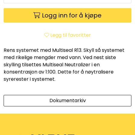
Utleieverktøy
Logg inn for å kjøpe
Vifter
Legg til favoritter
Vekslere
Rens systemet med Multiseal R13. Skyll så systemet
Målere
med rikelige mengder med vann. Ved nest siste
skylling tilsettes Multiseal Neutralizer i en
Skap
konsentrasjon av 1:100. Dette for å nøytralisere
syrerester i systemet.
Viftekonvektorer
Dokumentarkiv
Designradiatorer
Unipak