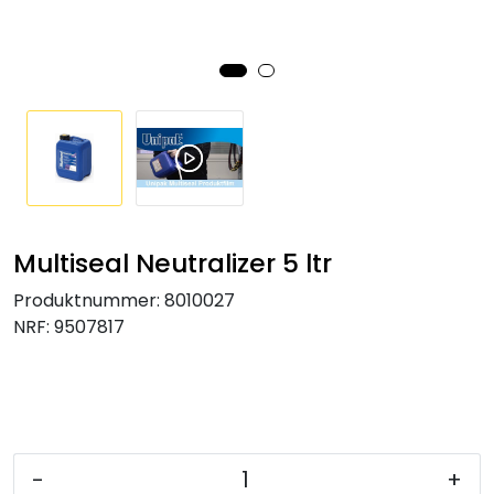
Klemringskoblinger
FPL
Teknisk rom
Radiatorer
Multiseal Neutralizer 5 ltr
Planfront radiatorer
Produktnummer:
8010027
Rør
NRF:
9507817
Watersafe
Elektrokjeler
-
+