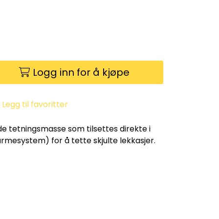
Logg inn for å kjøpe
Legg til favoritter
de tetningsmasse som tilsettes direkte i
armesystem) for å tette skjulte lekkasjer.