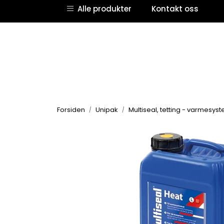
Skip to main content
Alle produkter
Kontakt oss
Forsiden
Unipak
Multiseal, tetting - varmesys