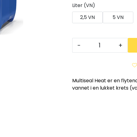
Liter (VN)
2,5 VN
5 VN
-
+
Multiseal Heat er en flyten
vannet i en lukket krets (v