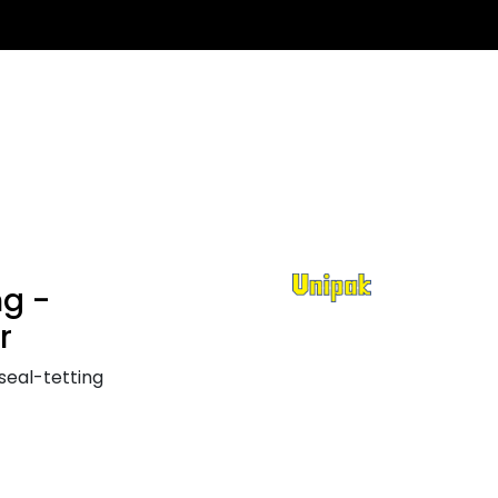
0
Infosenter
Favoritter
Logg inn
ng -
r
seal-tetting