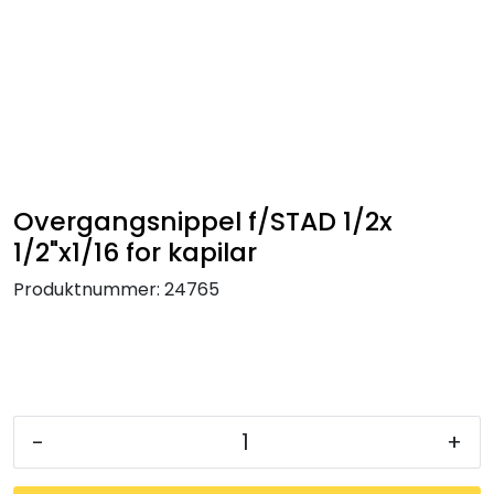
Skip to main content
Tilbehør radiatorer
Gulvvarme og gatevarme
Galv pressdeler
Overgangsnippel f/STAD 1/2x
1/2"x1/16 for kapilar
Flexpress
Produktnummer:
24765
Klammer og festemateriell
ANBO
-
+
Messing