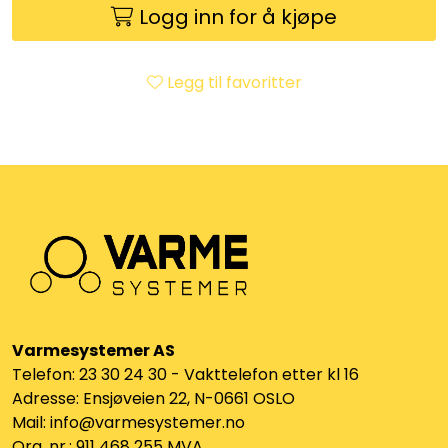
Logg inn for å kjøpe
Klemringskoblinger
FPL
Legg til favoritter
Teknisk rom
Radiatorer
Planfront radiatorer
Rør
Watersafe
Varmesystemer AS
Telefon: 23 30 24 30 - Vakttelefon etter kl 16
Adresse: Ensjøveien 22, N-0661 OSLO
Elektrokjeler
Mail: info@varmesystemer.no
Org. nr.: 911 468 255 MVA