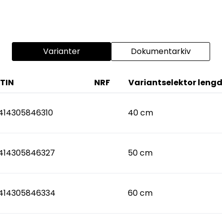
Varianter
Dokumentarkiv
TIN
NRF
Variantselektor leng
414305846310
40 cm
414305846327
50 cm
414305846334
60 cm