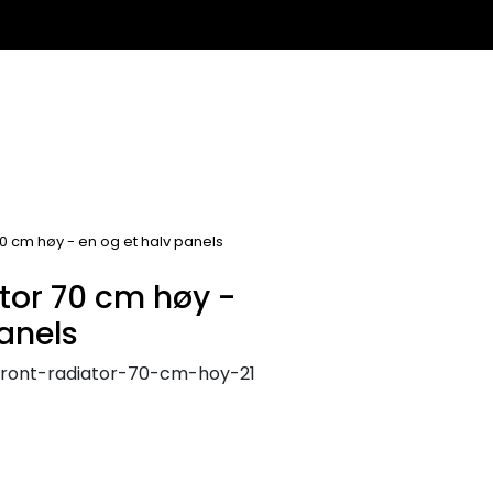
0
Infosenter
Favoritter
Logg inn
70 cm høy - en og et halv panels
ator 70 cm høy -
panels
ront-radiator-70-cm-hoy-21