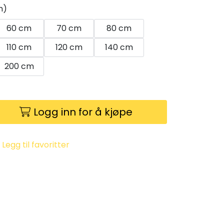
m)
60 cm
70 cm
80 cm
110 cm
120 cm
140 cm
200 cm
Logg inn for å kjøpe
Legg til favoritter