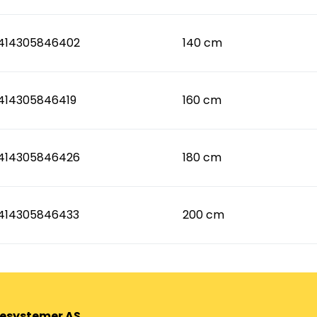
414305846402
140 cm
414305846419
160 cm
414305846426
180 cm
414305846433
200 cm
esystemer AS