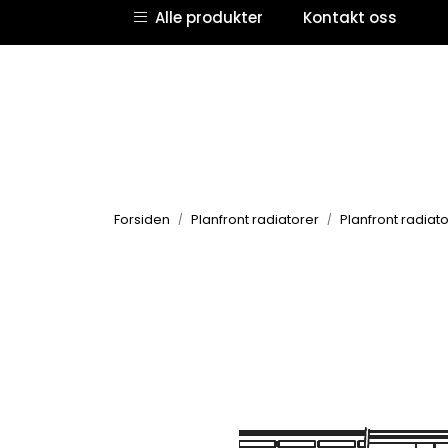
Skip to main content
Alle produkter
Kontakt oss
Forsiden
Planfront radiatorer
Planfront radiato