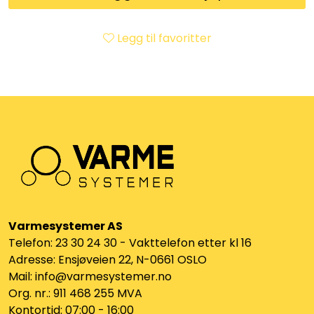
Klemringskoblinger
Legg til favoritter
FPL
Teknisk rom
Radiatorer
Planfront radiatorer
Rør
Varmesystemer AS
Telefon: 23 30 24 30 - Vakttelefon etter kl 16
Watersafe
Adresse: Ensjøveien 22, N-0661 OSLO
Mail: info@varmesystemer.no
Elektrokjeler
Org. nr.: 911 468 255 MVA
Kontortid: 07:00 - 16:00