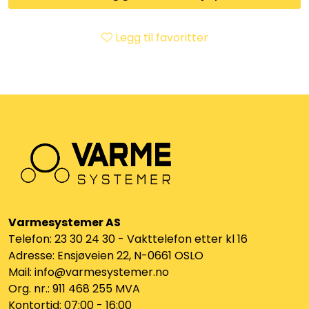
Klemringskoblinger
Legg til favoritter
FPL
Teknisk rom
Radiatorer
Planfront radiatorer
Rør
Varmesystemer AS
Telefon: 23 30 24 30 - Vakttelefon etter kl 16
Watersafe
Adresse: Ensjøveien 22, N-0661 OSLO
Mail: info@varmesystemer.no
Elektrokjeler
Org. nr.: 911 468 255 MVA
Kontortid: 07:00 - 16:00