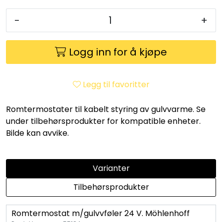
Utleieverktøy
-
+
Vifter
Logg inn for å kjøpe
Vekslere
Legg til favoritter
Målere
Romtermostater til kabelt styring av gulvvarme. Se
Skap
under tilbehørsprodukter for kompatible enheter.
Bilde kan avvike.
Viftekonvektorer
Varianter
Designradiatorer
Tilbehørsprodukter
Unipak
Romtermostat m/gulvvføler 24 V. Möhlenhoff