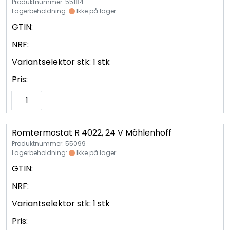
Vannprøver
Produktnummer: 55184
Lagerbeholdning:
Ikke på lager
GTIN:
Syrefast
NRF:
TA-SCOPE
Variantselektor stk:
1 stk
Pris:
Kontakt oss
Romtermostat R 4022, 24 V Möhlenhoff
Produktnummer: 55099
Lagerbeholdning:
Ikke på lager
GTIN:
NRF:
Variantselektor stk:
1 stk
Pris: