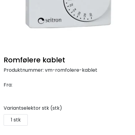
Klemringskoblinger
FPL
Teknisk rom
Radiatorer
Romfølere kablet
Produktnummer:
vm-romfolere-kablet
Planfront radiatorer
Fra:
Rør
Watersafe
Variantselektor stk (stk)
1 stk
Elektrokjeler